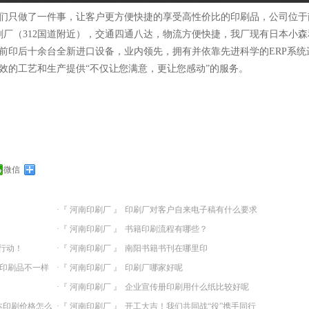
来我们只做了一件事，让客户更方便快捷的享受高性价比的印刷品，公司位于
刷厂（312国道附近），交通四通八达，物流方便快捷，我厂现有日本小森
前印后十余台全新进口设备，业内领先，拥有并依靠先进科学的ERP系统
效的工艺和生产提供“不仅让您满意，更让您感动”的服务。
微信
·『 河南印刷厂 』
印刷厂对客户自来电子稿有什么要求
·『 河南印刷厂 』
书籍印刷流程有哪些？
行动！
·『 河南印刷厂 』
南阳书籍书刊在哪里印
印刷品不一样
·『 河南印刷厂 』
印刷厂哪家好呢
·『 河南印刷厂 』
企业宣传册印刷用什么纸比较好呢
本印刷价格怎么
·『 河南印刷厂 』
开工大吉！我们共同战“役”携手同行