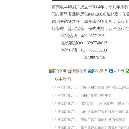
河南双丰印刷厂成立于2004年，十几年
阳市百里奚北路尽头向东200米路北双丰印
德国海德堡对开，四开四色印刷机，以及印
行管理，流程完善，模式成熟，以严谨和高
咨询热线：400-0377-296
在线客服QQ：3297748013
咨询电话：0377-60373198
15738075719
QQ空间
新浪微博
腾讯微博
人人网
双丰新闻
·『 河南印刷厂 』
印刷画册需要做哪些准备工作呢
·『 河南印刷厂 』
画册印刷有哪些步骤
·『 河南印刷厂 』
“提倡节约，杜绝浪费”，双丰在
·『 河南印刷厂 』
为什么印刷厂有时打样的同实际
呢
·『 河南印刷厂 』
房地产物料印刷常见的有哪些
·『 河南印刷厂 』
商务笔记本印刷分哪几种?笔记