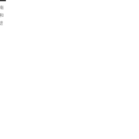
南
和
进