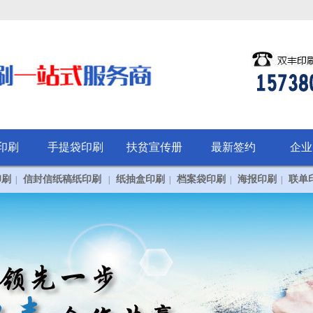
印刷
手提袋印刷
扶贫宣传册
最新签约
企业
印刷
信封信纸稿纸印刷
纸抽盒印刷
档案袋印刷
海报印刷
联单
|
|
|
|
|